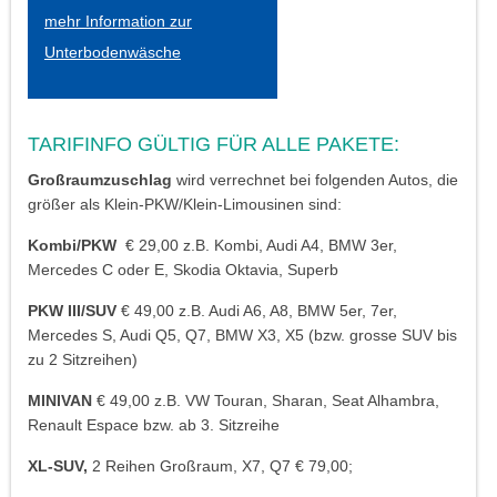
mehr Information zur
Unterbodenwäsche
TARIFINFO GÜLTIG FÜR ALLE PAKETE:
Großraumzuschlag
wird verrechnet bei folgenden Autos, die
größer als Klein-PKW/Klein-Limousinen sind:
Kombi/PKW
€ 29,00 z.B. Kombi, Audi A4, BMW 3er,
Mercedes C oder E, Skodia Oktavia, Superb
PKW III/SUV
€ 49,00 z.B. Audi A6, A8, BMW 5er, 7er,
Mercedes S, Audi Q5, Q7, BMW X3, X5 (bzw. grosse SUV bis
zu 2 Sitzreihen)
MINIVAN
€ 49,00 z.B. VW Touran, Sharan, Seat Alhambra,
Renault Espace bzw. ab 3. Sitzreihe
XL-SUV,
2 Reihen Großraum, X7, Q7 € 79,00;