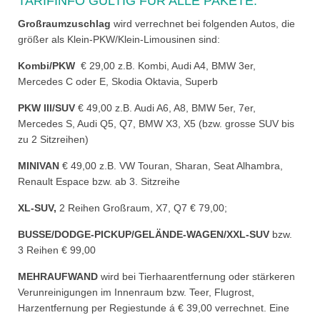
TARIFINFO GÜLTIG FÜR ALLE PAKETE:
Großraumzuschlag
wird verrechnet bei folgenden Autos, die
größer als Klein-PKW/Klein-Limousinen sind:
Kombi/PKW
€ 29,00 z.B. Kombi, Audi A4, BMW 3er,
Mercedes C oder E, Skodia Oktavia, Superb
PKW III/SUV
€ 49,00 z.B. Audi A6, A8, BMW 5er, 7er,
Mercedes S, Audi Q5, Q7, BMW X3, X5 (bzw. grosse SUV bis
zu 2 Sitzreihen)
MINIVAN
€ 49,00 z.B. VW Touran, Sharan, Seat Alhambra,
Renault Espace bzw. ab 3. Sitzreihe
XL-SUV,
2 Reihen Großraum, X7, Q7 € 79,00;
BUSSE/DODGE-PICKUP/GELÄNDE-WAGEN/XXL-SUV
bzw.
3 Reihen € 99,00
MEHRAUFWAND
wird bei Tierhaarentfernung oder stärkeren
Verunreinigungen im Innenraum bzw. Teer, Flugrost,
Harzentfernung per Regiestunde á € 39,00 verrechnet. Eine